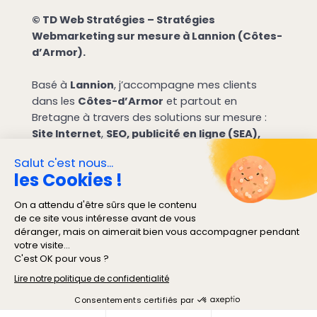
© TD Web Stratégies – Stratégies
Webmarketing sur mesure à Lannion (Côtes-
d’Armor).
Basé à
Lannion
, j’accompagne mes clients
dans les
Côtes-d’Armor
et partout en
Bretagne à travers des solutions sur mesure :
Site Internet
,
SEO, publicité en ligne (SEA),
réseaux sociaux et marketing de contenu
Me Contacter
TD Web Stratégies (Thomas DESJARDINS)
11 Rue René Descartes
22300 Lannion
France
(+33) 0631962172
Mentions légales