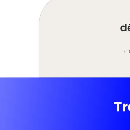
d
✅ 
Tr