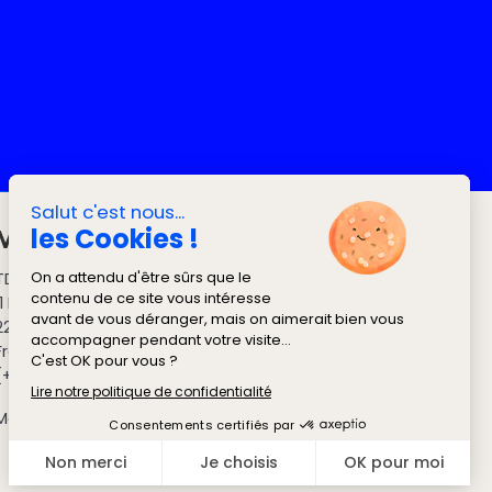
Me Contacter
TD Web Stratégies (Thomas DESJARDINS)
11 Rue René Descartes
22300 Lannion
France
(+33) 0631962172
Mentions légales