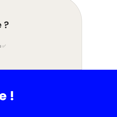
 ?
s ✅
e !