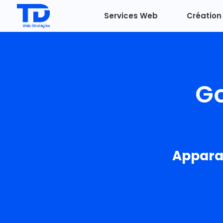
Services Web
Création 
Go
Apparai