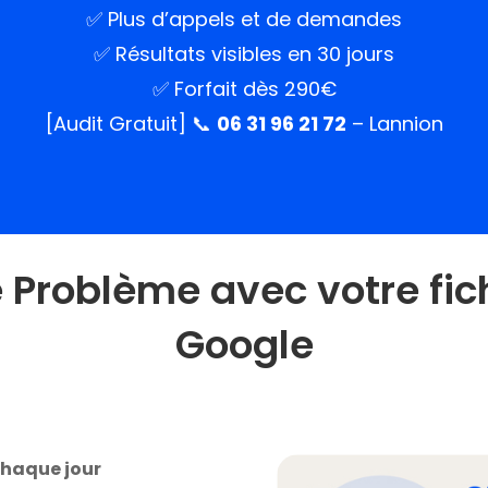
✅ Plus d’appels et de demandes
✅ Résultats visibles en 30 jours
✅ Forfait dès 290€
[Audit Gratuit]
📞
06 31 96 21 72
– Lannion
e Problème avec votre fic
Google
chaque jour