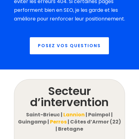
éviter les erreurs 404. Si certaines pages
performent bien en SEO, je les garde et les
améliore pour renforcer leur positionnement.
POSEZ VOS QUESTIONS
Secteur
d’intervention
Saint-Brieuc |
Lannion
| Paimpol |
Guingamp |
Perros
| Côtes d’Armor (22)
| Bretagne