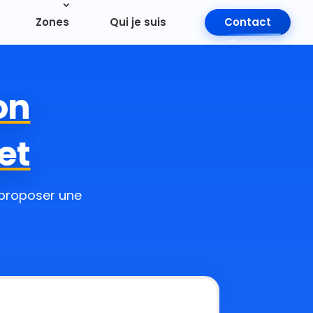
Zones
Qui je suis
Contact
on
et
 proposer une