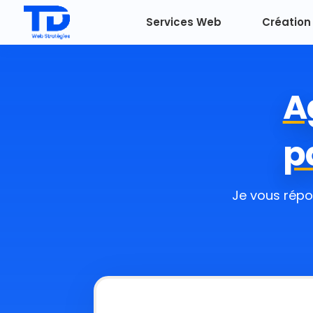
Services Web
Création 
A
p
Je vous répo