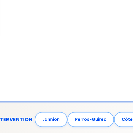
NTERVENTION
Lannion
Perros-Guirec
Côte