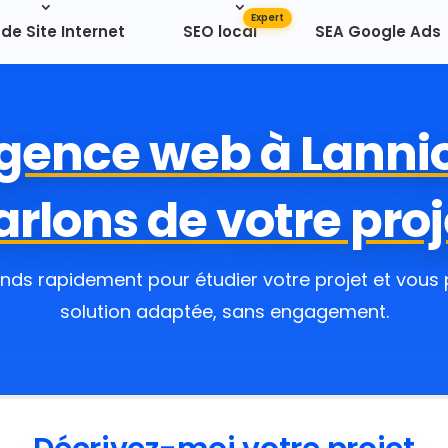
de Site Internet
SEO local
SEA Google Ads
gence web à Lanni
arlons de votre proj
nds rapidement pour étudier votre projet et vous
solution adaptée, sans engagement.